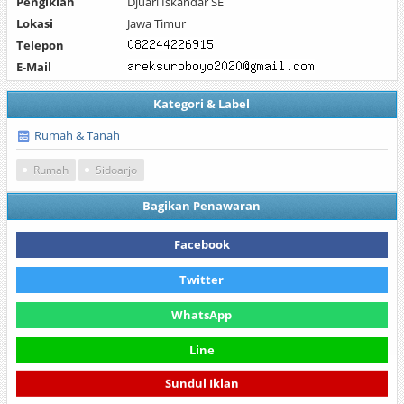
Pengiklan
Djuari Iskandar SE
Lokasi
Jawa Timur
Telepon
E-Mail
Kategori & Label
Rumah & Tanah
Rumah
Sidoarjo
Bagikan Penawaran
Facebook
Twitter
WhatsApp
Line
Sundul Iklan