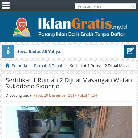
Sewa Badut Ali Yahya
Honda Brio 1.3 E AT CBU 2012 Putih
Beranda
Rumah & Tanah
Sertifikat 1 Rumah 2 Dijual Masangan Wetan Sukodono Sidoarjo
Sertifikat 1 Rumah 2 Dijual Masangan Wetan
Sukodono Sidoarjo
Diposting pada:
Rabu, 20 Desember 2017 Pukul 11:34