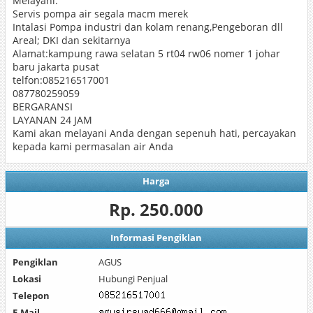
Melayani:
Servis pompa air segala macm merek
Intalasi Pompa industri dan kolam renang,Pengeboran dll
Areal; DKI dan sekitarnya
Alamat:kampung rawa selatan 5 rt04 rw06 nomer 1 johar
baru jakarta pusat
telfon:085216517001
087780259059
BERGARANSI
LAYANAN 24 JAM
Kami akan melayani Anda dengan sepenuh hati, percayakan
kepada kami permasalan air Anda
Harga
Rp. 250.000
Informasi Pengiklan
Pengiklan
AGUS
Lokasi
Hubungi Penjual
Telepon
E-Mail