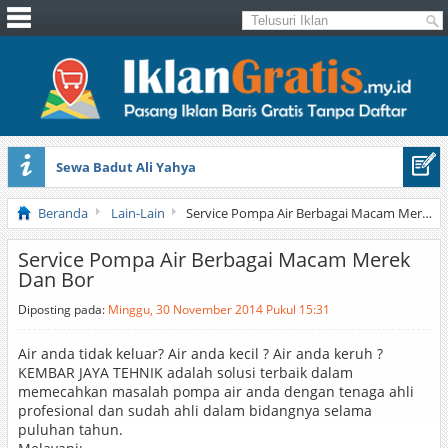
Sewa Badut Ali Yahya
Honda Brio 1.3 E AT CBU 2012 Putih
Beranda
Lain-Lain
Service Pompa Air Berbagai Macam Merek Dan Bor
Service Pompa Air Berbagai Macam Merek
Dan Bor
Diposting pada:
Minggu, 30 November 2014 Pukul 15:31
Air anda tidak keluar? Air anda kecil ? Air anda keruh ?
KEMBAR JAYA TEHNIK adalah solusi terbaik dalam
memecahkan masalah pompa air anda dengan tenaga ahli
profesional dan sudah ahli dalam bidangnya selama
puluhan tahun.