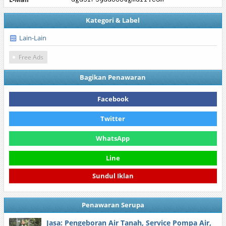
Kategori & Label
Lain-Lain
Free Ads
Bagikan Penawaran
Facebook
Twitter
WhatsApp
Line
Sundul Iklan
Penawaran Serupa
Jasa: Pengeboran Air Tanah, Service Pompa Air,