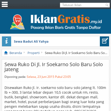
Sewa Badut Ali Yahya
Honda Brio 1.3 E AT CBU 2012 Putih
Beranda
Properti
Sewa Ruko Di Jl. Ir Soekarno Solo Baru Solo Jateng
Sewa Ruko Di Jl. Ir Soekarno Solo Baru Solo
Jateng
Diposting pada:
Selasa, 23 Juni 2015 Pukul 23:05
Disewakan Ruko Jl. Ir. soekarno solo baru solo jateng lt. 100m
lb +-300, 3 lantai lebar depan 10,5 cocok untuk rm, resto,
butik, bengkel, showroom, kantor dll. dekat dengan mall,
market, hotel, pusat perbelanjaan bagi orang luar kota yang
pengen melebarkan sayap usaha disolo, disini tempatnya