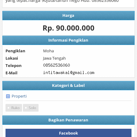
yang tepat.harga 90juta/tahun nego Hub. 08562536060
Harga
Rp. 90.000.000
Informasi Pengiklan
Pengiklan
Moha
Lokasi
Jawa Tengah
Telepon
E-Mail
Kategori & Label
Properti
Ruko
Solo
Bagikan Penawaran
Facebook