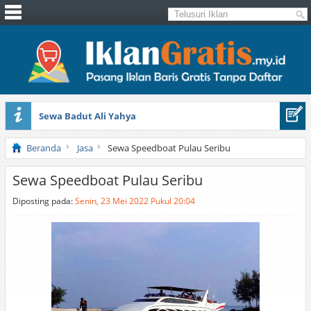
Sewa Badut Ali Yahya
Honda Brio 1.3 E AT CBU 2012 Putih
Beranda
Jasa
Sewa Speedboat Pulau Seribu
Sewa Speedboat Pulau Seribu
Diposting pada:
Senin, 23 Mei 2022 Pukul 20:04