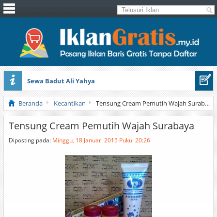
Sewa Badut Ali Yahya
Honda Brio 1.3 E AT CBU 2012 Putih
Beranda
Kecantikan
Tensung Cream Pemutih Wajah Surabaya
Tensung Cream Pemutih Wajah Surabaya
Diposting pada:
Minggu, 18 Januari 2015 Pukul 20:26