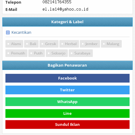
Telepon
E-Mail
Kategori & Label
Kecantikan
Alami
Bali
Gresik
Herbal
Jember
Malang
Pemutih
Putih
Sidoarjo
Surabaya
Bagikan Penawaran
Facebook
Twitter
WhatsApp
Line
Sundul Iklan