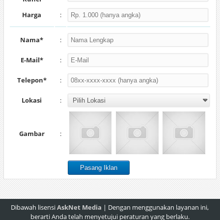
Harga
:
Nama*
:
E-Mail*
:
Telepon*
:
Lokasi
:
Gambar
:
Dibawah lisensi
AskNet Media
| Dengan menggunakan layanan ini,
berarti Anda telah menyetujui peraturan yang berlaku.