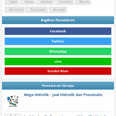
Agen
Airtac
Autonic
Aventics
Bosch
Electrical
Pneumatic
Rexroth
Bagikan Penawaran
Facebook
Twitter
WhatsApp
Line
Sundul Iklan
Penawaran Serupa
Mega Hidrolik - Jual Hidrolik dan Pneumatic