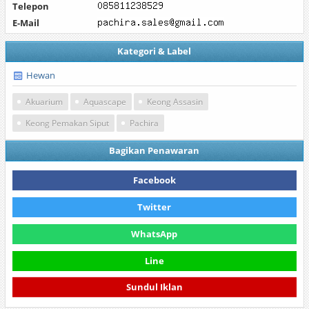
Telepon
E-Mail
Kategori & Label
Hewan
Akuarium
Aquascape
Keong Assasin
Keong Pemakan Siput
Pachira
Bagikan Penawaran
Facebook
Twitter
WhatsApp
Line
Sundul Iklan