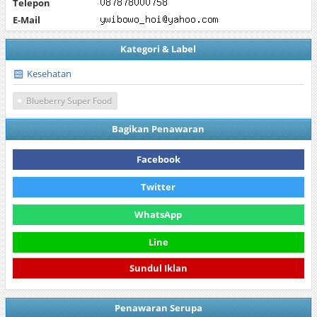
Telepon
E-Mail
Kategori & Label
Kesehatan
Blueberry Super Food
Bagikan Penawaran
Facebook
Twitter
WhatsApp
Line
Sundul Iklan
Penawaran Serupa