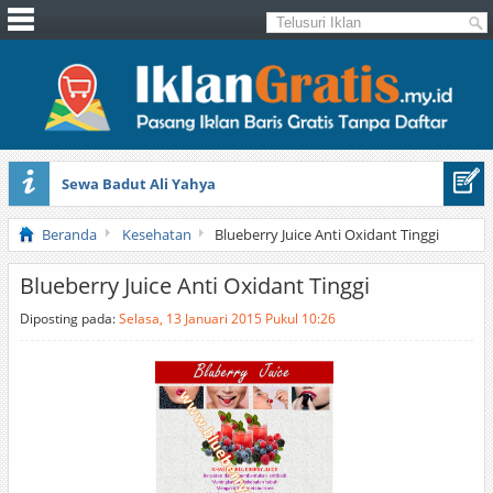
Sewa Badut Ali Yahya
Honda Brio 1.3 E AT CBU 2012 Putih
Beranda
Kesehatan
Blueberry Juice Anti Oxidant Tinggi
Blueberry Juice Anti Oxidant Tinggi
Diposting pada:
Selasa, 13 Januari 2015 Pukul 10:26