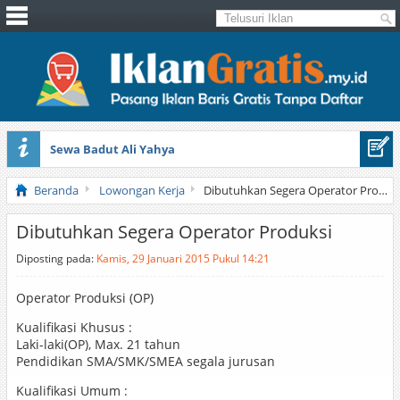
Sewa Badut Ali Yahya
Honda Brio 1.3 E AT CBU 2012 Putih
Beranda
Lowongan Kerja
Dibutuhkan Segera Operator Produksi
Dibutuhkan Segera Operator Produksi
Diposting pada:
Kamis, 29 Januari 2015 Pukul 14:21
Operator Produksi (OP)
Kualifikasi Khusus :
Laki-laki(OP), Max. 21 tahun
Pendidikan SMA/SMK/SMEA segala jurusan
Kualifikasi Umum :