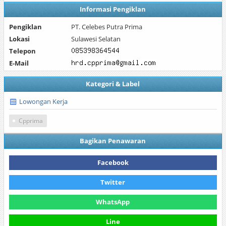
Informasi Pengiklan
Pengiklan
PT. Celebes Putra Prima
Lokasi
Sulawesi Selatan
Telepon
E-Mail
Kategori & Label
Lowongan Kerja
Cpprima
Bagikan Penawaran
Facebook
Twitter
WhatsApp
Line