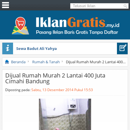
Sewa Badut Ali Yahya
Honda Brio 1.3 E AT CBU 2012 Putih
Beranda
Rumah & Tanah
Dijual Rumah Murah 2 Lantai 400 Juta Cimahi Bandung
Dijual Rumah Murah 2 Lantai 400 Juta
Cimahi Bandung
Diposting pada:
Sabtu, 13 Desember 2014 Pukul 15:53