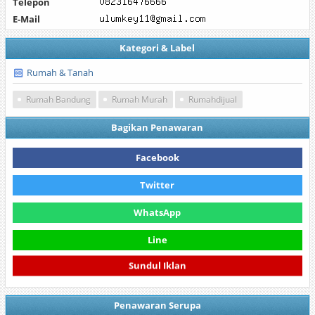
Telepon
E-Mail
Kategori & Label
Rumah & Tanah
Rumah Bandung
Rumah Murah
Rumahdijual
Bagikan Penawaran
Facebook
Twitter
WhatsApp
Line
Sundul Iklan
Penawaran Serupa