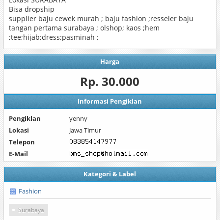
Bisa dropship
supplier baju cewek murah ; baju fashion ;resseler baju
tangan pertama surabaya ; olshop; kaos ;hem
;tee;hijab;dress;pasminah ;
Harga
Rp. 30.000
Informasi Pengiklan
Pengiklan
yenny
Lokasi
Jawa Timur
Telepon
E-Mail
Kategori & Label
Fashion
Surabaya