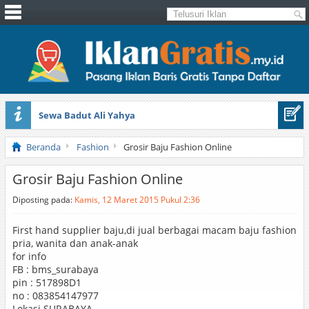
Sewa Badut Ali Yahya
Honda Brio 1.3 E AT CBU 2012 Putih
Beranda
Fashion
Grosir Baju Fashion Online
Grosir Baju Fashion Online
Diposting pada:
Kamis, 12 Maret 2015 Pukul 2:36
First hand supplier baju,di jual berbagai macam baju fashion
pria, wanita dan anak-anak
for info
FB : bms_surabaya
pin : 517898D1
no : 083854147977
Lokasi SURABAYA