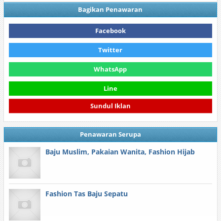
Bagikan Penawaran
Facebook
Twitter
WhatsApp
Line
Sundul Iklan
Penawaran Serupa
Baju Muslim, Pakaian Wanita, Fashion Hijab
Fashion Tas Baju Sepatu