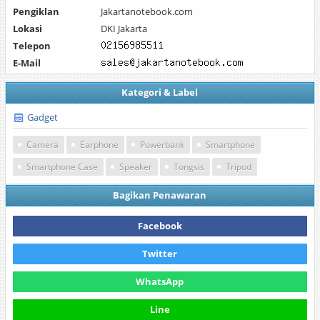
Pengiklan
Jakartanotebook.com
Lokasi
DKI Jakarta
Telepon
E-Mail
Kategori & Label
Gadget
Camera
Earphone
Powerbank
Smartphone
Smartphone Case
Speaker
Tongsis
Tripod
Bagikan Penawaran
Facebook
Twitter
WhatsApp
Line