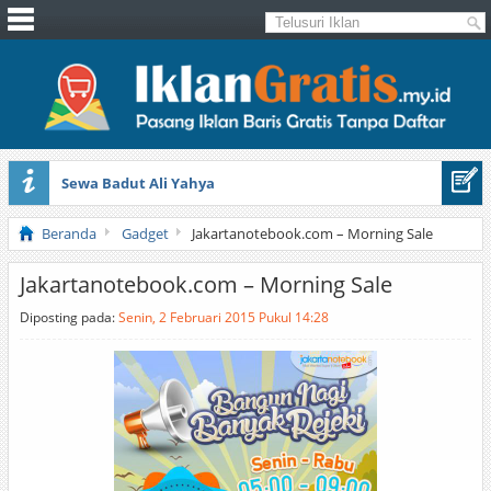
Sewa Badut Ali Yahya
Honda Brio 1.3 E AT CBU 2012 Putih
Beranda
Gadget
Jakartanotebook.com – Morning Sale
Jakartanotebook.com – Morning Sale
Diposting pada:
Senin, 2 Februari 2015 Pukul 14:28