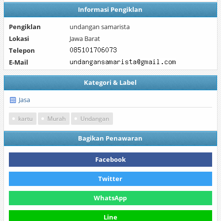
Informasi Pengiklan
Pengiklan
undangan samarista
Lokasi
Jawa Barat
Telepon
E-Mail
Kategori & Label
Jasa
kartu
Murah
Undangan
Bagikan Penawaran
Facebook
Twitter
WhatsApp
Line