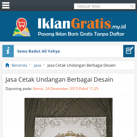
Sewa Badut Ali Yahya
Honda Brio 1.3 E AT CBU 2012 Putih
Beranda
Jasa
Jasa Cetak Undangan Berbagai Desain
Jasa Cetak Undangan Berbagai Desain
Diposting pada:
Kamis, 24 Desember 2015 Pukul 11:25