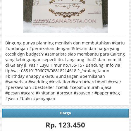
Bingung punya planning menikah dan membutuhkan #kartu
#undangan #pernikahan dengan #desain dan harga yang
cocok dgn budget?? #samarista siap membantu para CaPeng
yang kebingungan seperti itu. Langsung lihat2 dan memilih
di Galery Jl. Pasir Luyu Timur no.155-157 Bandung. Info via
tlp/wa : 085101706073/08818214618 ^_^#ulangtahun
#birthday #happy #kartu #undangan #pernikahan
#samarista #wedding #invitation #card #hard #soft #cover
#perkawinan #bestseller #cetak #cepat #murah #jasa
#pesan #acara #khitanan #brosur #souvenir #paper #bag
#yasin #buku #pengajian
Harga
Rp. 123.450