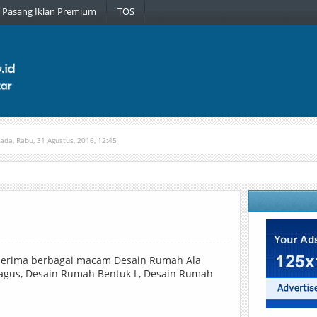
Pasang Iklan Premium
TOS
pada, Rabu, 31 Agustus, 2016, 12:45
tih
Diterbitkan pada, Jumat, 30 Maret, 2018, 9:51
enerima berbagai macam Desain Rumah Ala
agus, Desain Rumah Bentuk L, Desain Rumah