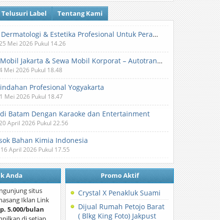
Telusuri Label
Tentang Kami
Klinik Dermatologi & Estetika Profesional Untuk Perawatan Kulit dan Kecantikan
 25 Mei 2026 Pukul 14.26
Sewa Mobil Jakarta & Sewa Mobil Korporat – Autotranz Indonesia
 4 Mei 2026 Pukul 18.48
Pindahan Profesional Yogyakarta
 1 Mei 2026 Pukul 18.47
 di Batam Dengan Karaoke dan Entertainment
 20 April 2026 Pukul 22.56
ok Bahan Kimia Indonesia
 16 April 2026 Pukul 17.55
nk Anda
Promo Aktif
ngunjung situs
Crystal X Penakluk Suami
asang Iklan Link
Dijual Rumah Petojo Barat
p. 5.000/bulan
( Blkg King Foto) Jakpust
mpilkan di setiap