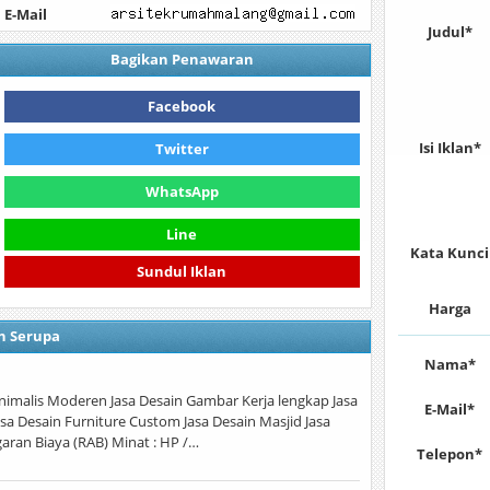
E-Mail
Judul*
Bagikan Penawaran
Facebook
Isi Iklan*
Twitter
WhatsApp
Line
Kata Kunci
Sundul Iklan
Harga
n Serupa
Nama*
nimalis Moderen Jasa Desain Gambar Kerja lengkap Jasa
E-Mail*
asa Desain Furniture Custom Jasa Desain Masjid Jasa
aran Biaya (RAB) Minat : HP /…
Telepon*