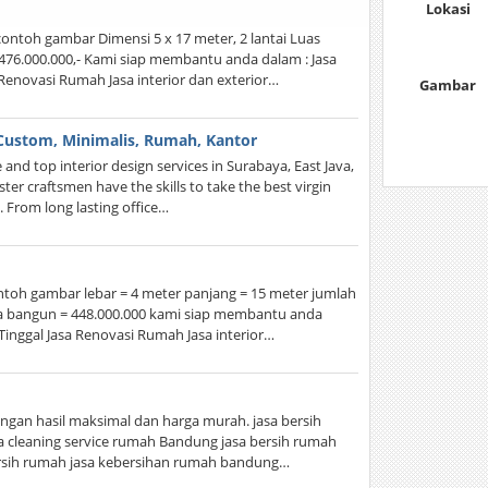
Lokasi
ntoh gambar Dimensi 5 x 17 meter, 2 lantai Luas
476.000.000,- Kami siap membantu anda dalam : Jasa
Renovasi Rumah Jasa interior dan exterior…
Gambar
 Custom, Minimalis, Rumah, Kantor
nd top interior design services in Surabaya, East Java,
er craftsmen have the skills to take the best virgin
. From long lasting office…
toh gambar lebar = 4 meter panjang = 15 meter jumlah
iaya bangun = 448.000.000 kami siap membantu anda
inggal Jasa Renovasi Rumah Jasa interior…
ngan hasil maksimal dan harga murah. jasa bersih
a cleaning service rumah Bandung jasa bersih rumah
ersih rumah jasa kebersihan rumah bandung…