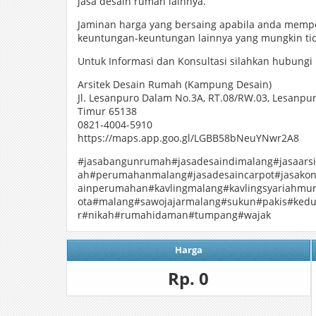
jasa desain rumah lainnya.
Jaminan harga yang bersaing apabila anda mempe
keuntungan-keuntungan lainnya yang mungkin tid
Untuk Informasi dan Konsultasi silahkan hubungi 
Arsitek Desain Rumah (Kampung Desain)
Jl. Lesanpuro Dalam No.3A, RT.08/RW.03, Lesanpu
Timur 65138
0821-4004-5910
https://maps.app.goo.gl/LGBB58bNeuYNwr2A8
#jasabangunrumah#jasadesaindimalang#jasaars
ah#perumahanmalang#jasadesaincarpot#jasakon
ainperumahan#kavlingmalang#kavlingsyariahmu
ota#malang#sawojajarmalang#sukun#pakis#ked
r#nikah#rumahidaman#tumpang#wajak
Harga
Rp. 0