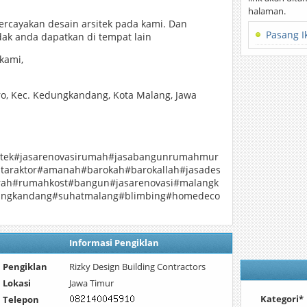
halaman.
rcayakan desain arsitek pada kami. Dan
Pasang I
ak anda dapatkan di tempat lain
kami,
ro, Kec. Kedungkandang, Kota Malang, Jawa
itek#jasarenovasirumah#jasabangunrumahmur
taraktor#amanah#barokah#barokallah#jasades
rah#rumahkost#bangun#jasarenovasi#malangk
ungkandang#suhatmalang#blimbing#homedeco
Informasi Pengiklan
Pengiklan
Rizky Design Building Contractors
Lokasi
Jawa Timur
Kategori*
Telepon