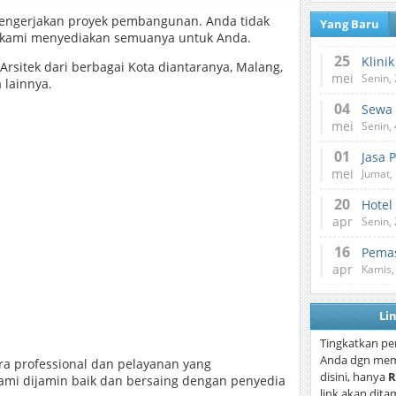
mengerjakan proyek pembangunan. Anda tidak
Yang Baru
na kami menyediakan semuanya untuk Anda.
25
sitek dari berbagai Kota diantaranya, Malang,
mei
Senin,
 lainnya.
04
mei
Senin,
01
Jasa 
mei
Jumat,
20
Hotel
apr
Senin,
16
Pemas
apr
Kamis,
Li
Tingkatkan pe
Anda dgn mem
ra professional dan pelayanan yang
disini, hanya
R
kami dijamin baik dan bersaing dengan penyedia
link akan dita