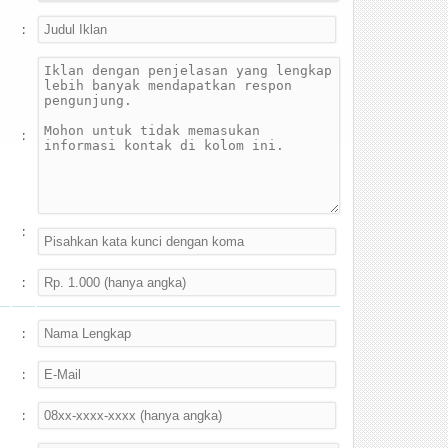
:
:
:
:
:
:
: