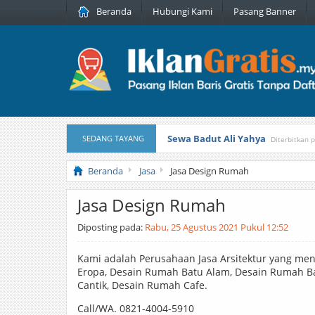
Beranda
Hubungi Kami
Pasang Banner
Sewa Badut Ali Yahya
SEDANG TAYANG
Diterbitkan 
Honda Brio 1.3 E AT CBU 2012 Pu
Beranda
Jasa
Jasa Design Rumah
Jasa Design Rumah
Diposting pada:
Rabu, 25 Agustus 2021 Pukul 12:52
Kami adalah Perusahaan Jasa Arsitektur yang m
Eropa, Desain Rumah Batu Alam, Desain Rumah B
Cantik, Desain Rumah Cafe.
Call/WA. 0821-4004-5910