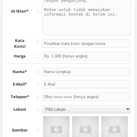
Isi Iklan*
:
Kata
:
Kunci
Harga
:
Nama*
:
E-Mail*
:
Telepon*
:
Lokasi
:
Gambar
: