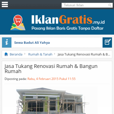
Sewa Badut Ali Yahya
Honda Brio 1.3 E AT CBU 2012 Putih
Beranda
Rumah & Tanah
Jasa Tukang Renovasi Rumah & Bangun Rumah
Jasa Tukang Renovasi Rumah & Bangun
Rumah
Diposting pada:
Rabu, 4 Februari 2015 Pukul 11:55