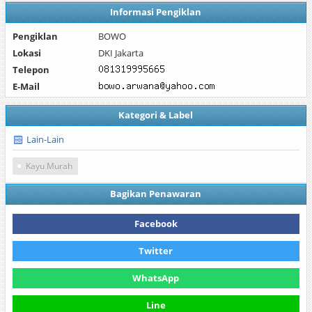
Informasi Pengiklan
Pengiklan
BOWO
Lokasi
DKI Jakarta
Telepon
E-Mail
Kategori & Label
Lain-Lain
Kayu Murah
Bagikan Penawaran
Facebook
Twitter
WhatsApp
Line