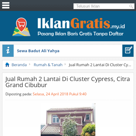
Sewa Badut Ali Yahya
Honda Brio 1.3 E AT CBU 2012 Putih
Beranda
Rumah & Tanah
Jual Rumah 2 Lantai Di Cluster Cypress, Citra Grand Cibubur
Jual Rumah 2 Lantai Di Cluster Cypress, Citra
Grand Cibubur
Diposting pada:
Selasa, 24 April 2018 Pukul 9:40