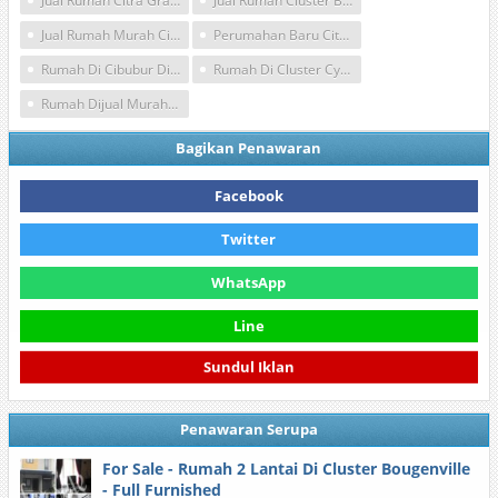
Jual Rumah Citra Gran Cibubur
Jual Rumah Cluster Bekasi
Jual Rumah Murah Citra Gran Cibubur
Perumahan Baru Citra Gran Cibubur
Rumah Di Cibubur Dijual
Rumah Di Cluster Cypress Citra Gran Cibubur
Rumah Dijual Murah Di Citra Gran Cibubur
Bagikan Penawaran
Facebook
Twitter
WhatsApp
Line
Sundul Iklan
Penawaran Serupa
For Sale - Rumah 2 Lantai Di Cluster Bougenville
- Full Furnished