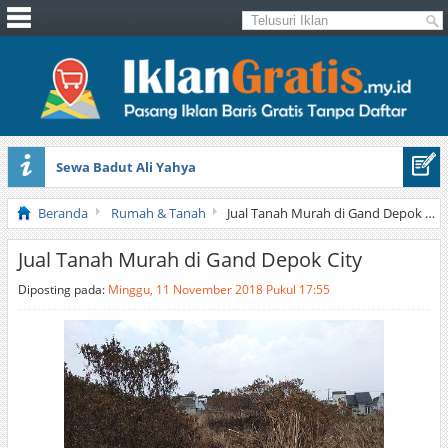
Sewa Badut Ali Yahya
Honda Brio 1.3 E AT CBU 2012 Putih
Beranda
Rumah & Tanah
Jual Tanah Murah di Gand Depok City
Jual Tanah Murah di Gand Depok City
Diposting pada:
Minggu, 11 November 2018 Pukul 17:55