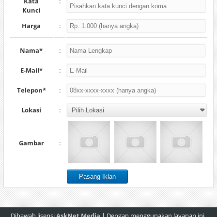
Kata
:
Kunci
Harga
:
Nama*
:
E-Mail*
:
Telepon*
:
Lokasi
:
Gambar
:
Dibawah lisensi
AskNet Media
| Dengan menggunakan layanan ini,