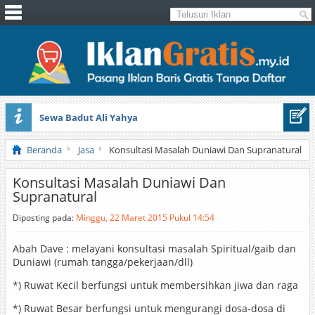
Sewa Badut Ali Yahya
Honda Brio 1.3 E AT CBU 2012 Putih
Beranda
Jasa
Konsultasi Masalah Duniawi Dan Supranatural
Konsultasi Masalah Duniawi Dan
Supranatural
Diposting pada:
Minggu, 22 Maret 2015 Pukul 14:54
Abah Dave : melayani konsultasi masalah Spiritual/gaib dan
Duniawi (rumah tangga/pekerjaan/dll)
*) Ruwat Kecil berfungsi untuk membersihkan jiwa dan raga
*) Ruwat Besar berfungsi untuk mengurangi dosa-dosa di