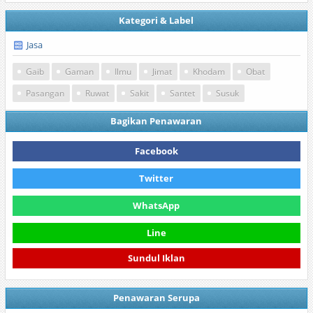
Kategori & Label
Jasa
Gaib
Gaman
Ilmu
Jimat
Khodam
Obat
Pasangan
Ruwat
Sakit
Santet
Susuk
Bagikan Penawaran
Facebook
Twitter
WhatsApp
Line
Sundul Iklan
Penawaran Serupa