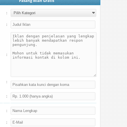
Pasang Iklan Gratis
:
:
:
:
:
:
: