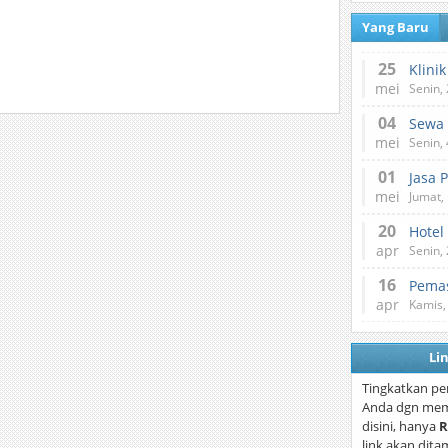
Yang Baru
25
mei
Senin,
04
mei
Senin,
01
Jasa 
mei
Jumat,
20
Hotel
apr
Senin,
16
Pemas
apr
Kamis,
Li
Tingkatkan pe
Anda dgn mem
disini, hanya
R
link akan dita