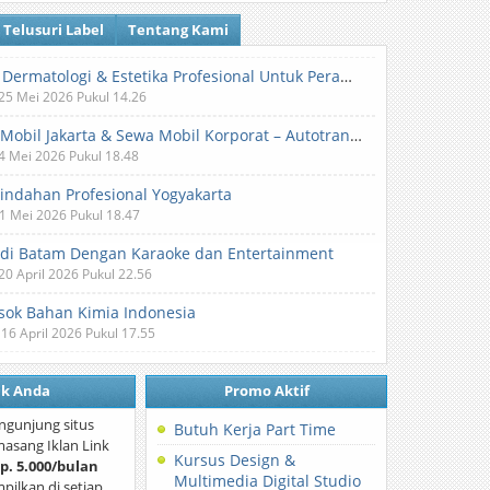
Telusuri Label
Tentang Kami
Klinik Dermatologi & Estetika Profesional Untuk Perawatan Kulit dan Kecantikan
 25 Mei 2026 Pukul 14.26
Sewa Mobil Jakarta & Sewa Mobil Korporat – Autotranz Indonesia
 4 Mei 2026 Pukul 18.48
Pindahan Profesional Yogyakarta
 1 Mei 2026 Pukul 18.47
 di Batam Dengan Karaoke dan Entertainment
 20 April 2026 Pukul 22.56
ok Bahan Kimia Indonesia
 16 April 2026 Pukul 17.55
nk Anda
Promo Aktif
ngunjung situs
Butuh Kerja Part Time
asang Iklan Link
Kursus Design &
p. 5.000/bulan
Multimedia Digital Studio
mpilkan di setiap