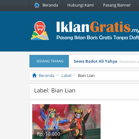
Beranda
Hubungi Kami
Pasang Banner
Sewa Badut Ali Yahya
SEDANG TAYANG
Diterbitkan 
Honda Brio 1.3 E AT CBU 2012 Pu
Beranda
Label
Bian Lian
Label: Bian Lian
Rp. 10.000