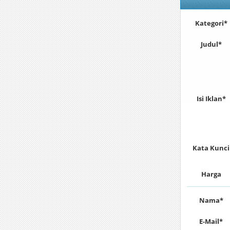
Kategori*
Judul*
Isi Iklan*
Kata Kunci
Harga
Nama*
E-Mail*