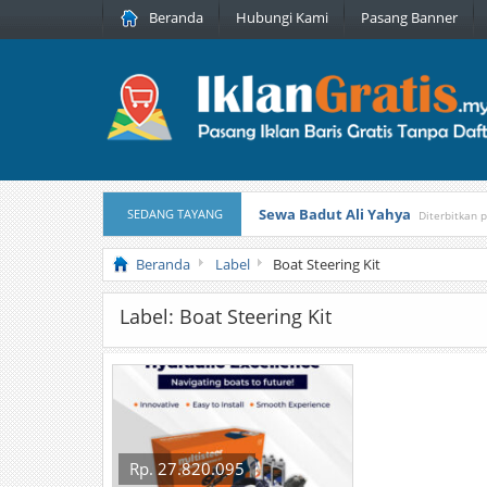
Beranda
Hubungi Kami
Pasang Banner
Sewa Badut Ali Yahya
SEDANG TAYANG
Diterbitkan 
Honda Brio 1.3 E AT CBU 2012 Pu
Beranda
Label
Boat Steering Kit
Label: Boat Steering Kit
Rp. 27.820.095