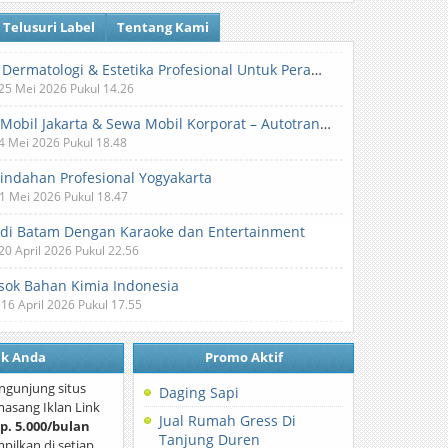
Telusuri Label
Tentang Kami
Klinik Dermatologi & Estetika Profesional Untuk Perawatan Kulit dan Kecantikan
 25 Mei 2026 Pukul 14.26
Sewa Mobil Jakarta & Sewa Mobil Korporat – Autotranz Indonesia
 4 Mei 2026 Pukul 18.48
Pindahan Profesional Yogyakarta
 1 Mei 2026 Pukul 18.47
 di Batam Dengan Karaoke dan Entertainment
 20 April 2026 Pukul 22.56
ok Bahan Kimia Indonesia
 16 April 2026 Pukul 17.55
nk Anda
Promo Aktif
ngunjung situs
Daging Sapi
asang Iklan Link
Jual Rumah Gress Di
p. 5.000/bulan
Tanjung Duren
mpilkan di setiap