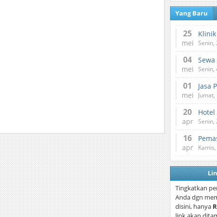
Yang Baru
25
mei
Senin,
04
mei
Senin,
01
Jasa 
mei
Jumat,
20
Hotel
apr
Senin,
16
Pemas
apr
Kamis,
Li
Tingkatkan pe
Anda dgn mem
disini, hanya
R
link akan dita