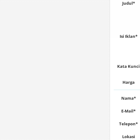
Judul*
Isi Iklan*
Kata Kunci
Harga
Nama*
E-Mail*
Telepon*
Lokasi