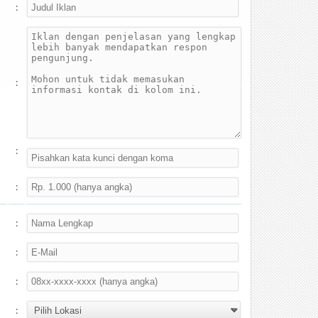
:
:
:
:
:
:
:
: