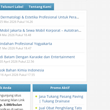
Telusuri Label
Tentang Kami
Klinik Dermatologi & Estetika Profesional Untuk Perawatan Kulit dan Kecantikan
 25 Mei 2026 Pukul 14.26
Sewa Mobil Jakarta & Sewa Mobil Korporat – Autotranz Indonesia
 4 Mei 2026 Pukul 18.48
Pindahan Profesional Yogyakarta
 1 Mei 2026 Pukul 18.47
 di Batam Dengan Karaoke dan Entertainment
 20 April 2026 Pukul 22.56
ok Bahan Kimia Indonesia
 16 April 2026 Pukul 17.55
nk Anda
Promo Aktif
ngunjung situs
Jasa Tukang Pasang Paving
asang Iklan Link
| Tukang Drainase
p. 5.000/bulan
Jual Obat Penghilang Tato
mpilkan di setiap