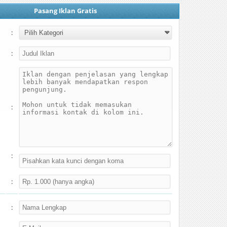
Pasang Iklan Gratis
:
:
:
:
:
: