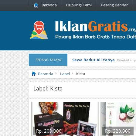
Beranda
Hubungi Kami
Pasang Banner
Sewa Badut Ali Yahya
SEDANG TAYANG
Diterbitkan 
Honda Brio 1.3 E AT CBU 2012 Pu
Beranda
Label
Kista
Label: Kista
Rp. 200.000
Rp. 220.000