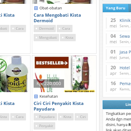
Obat-obatan
Yang Baru
i Kista
Cara Mengobati Kista
25
Dermoid
mei
Senin,
bati
Cara
Dermoid
Cara
04
Mengobati
Kista
mei
Senin,
01
Jasa 
mei
Jumat,
20
Hotel
apr
Senin,
16
Rp. 220.000
Pemas
apr
Kamis,
Kesehatan
i Kista
Ciri Ciri Penyakit Kista
Li
Payudara
Tingkatkan pe
Kista
Cara
Payudara
Kista
Ciri
Anda dgn mem
disini, hanya
R
Penyakit
link akan dita