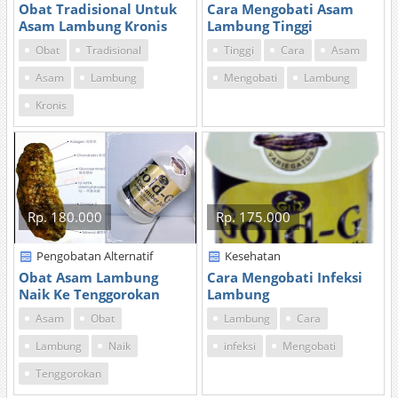
Obat Tradisional Untuk
Cara Mengobati Asam
Asam Lambung Kronis
Lambung Tinggi
Obat
Tradisional
Tinggi
Cara
Asam
Asam
Lambung
Mengobati
Lambung
Kronis
Rp. 180.000
Rp. 175.000
Pengobatan Alternatif
Kesehatan
Obat Asam Lambung
Cara Mengobati Infeksi
Naik Ke Tenggorokan
Lambung
Asam
Obat
Lambung
Cara
Lambung
Naik
infeksi
Mengobati
Tenggorokan