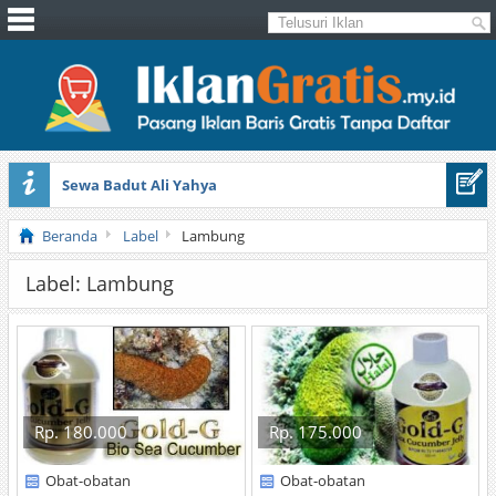
Sewa Badut Ali Yahya
Honda Brio 1.3 E AT CBU 2012 Putih
Beranda
Label
Lambung
Label: Lambung
Rp. 180.000
Rp. 175.000
Obat-obatan
Obat-obatan