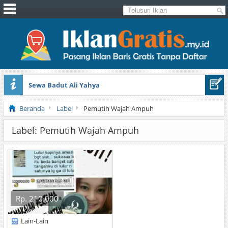
Sewa Badut Ali Yahya
Honda Brio 1.3 E AT CBU 2012 Putih
Beranda
Label
Pemutih Wajah Ampuh
Label: Pemutih Wajah Ampuh
Rp. 210.000
Lain-Lain