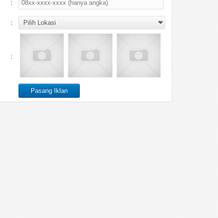
:
:
: