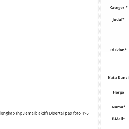
Kategori*
Judul*
Isi Iklan*
Kata Kunci
Harga
Nama*
engkap (hp&email; aktif) Disertai pas foto 4×6
E-Mail*