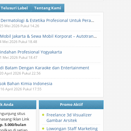
Telusuri Label
Tentang Kami
Klinik Dermatologi & Estetika Profesional Untuk Perawatan Kulit dan Kecantikan
 25 Mei 2026 Pukul 14.26
Sewa Mobil Jakarta & Sewa Mobil Korporat – Autotranz Indonesia
 4 Mei 2026 Pukul 18.48
Pindahan Profesional Yogyakarta
 1 Mei 2026 Pukul 18.47
 di Batam Dengan Karaoke dan Entertainment
 20 April 2026 Pukul 22.56
ok Bahan Kimia Indonesia
 16 April 2026 Pukul 17.55
nk Anda
Promo Aktif
ngunjung situs
Freelance 3d Visualizer
asang Iklan Link
Gambar Arsitek
p. 5.000/bulan
Lowongan Staff Marketing
mpilkan di setiap