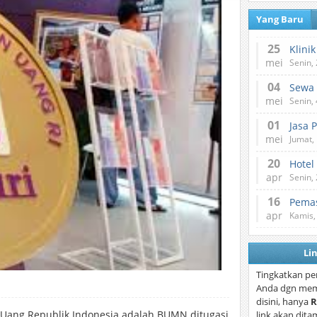
Yang Baru
25
mei
Senin,
04
mei
Senin,
01
Jasa 
mei
Jumat,
20
Hotel
apr
Senin,
16
Pemas
apr
Kamis,
Li
Tingkatkan pe
Anda dgn mem
disini, hanya
R
Uang Republik Indonesia adalah BUMN ditugasi
link akan dita