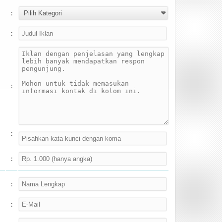
:
:
:
:
:
:
: