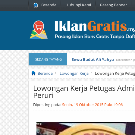
Beranda
Hubungi Kami
Pasang Banner
Sewa Badut Ali Yahya
SEDANG TAYANG
Diterbitkan 
Honda Brio 1.3 E AT CBU 2012 Pu
Beranda
Lowongan Kerja
Lowongan Kerja Petug
Lowongan Kerja Petugas Admi
Peruri
Diposting pada:
Senin, 19 Oktober 2015 Pukul 9:06