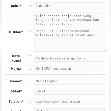
Judul*
:
Isi Iklan*
:
Kata
:
Kunci
Harga
:
Nama*
:
E-Mail*
:
Telepon*
: