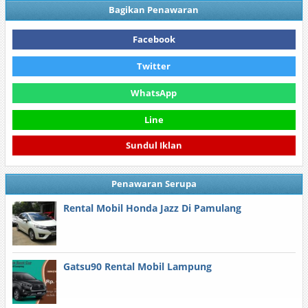
Bagikan Penawaran
Facebook
Twitter
WhatsApp
Line
Sundul Iklan
Penawaran Serupa
Rental Mobil Honda Jazz Di Pamulang
Gatsu90 Rental Mobil Lampung