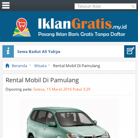
Sewa Badut Ali Yahya
Honda Brio 1.3 E AT CBU 2012 Putih
Beranda
Wisata
Rental Mobil Di Pamulang
Rental Mobil Di Pamulang
Diposting pada:
Selasa, 15 Maret 2016 Pukul 3:29