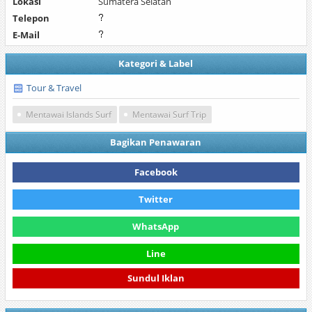
Lokasi
Sumatera Selatan
Telepon
E-Mail
Kategori & Label
Tour & Travel
Mentawai Islands Surf
Mentawai Surf Trip
Bagikan Penawaran
Facebook
Twitter
WhatsApp
Line
Sundul Iklan