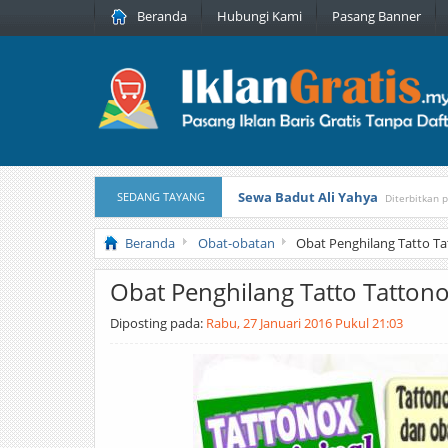
Beranda
Hubungi Kami
Pasang Banner
Sewa Badut Ali Yahya
SEDANG TAYANG
Diterbitkan 
Honda Brio 1.3 E AT CBU 2012 Pu
Beranda
Obat-obatan
Obat Penghilang Tatto T
Obat Penghilang Tatto Tatton
Diposting pada:
Rabu, 27 Januari 2016 Pukul 21:03