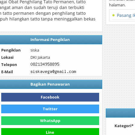
agai Obat Penghilang Tato Permanen, tatto
halaman.
angat aman dan sudah teruji dan terbukti
n tatto permanen dengan penghilang tatto
Pasang I
ampuh hilangkan tatto tanpa meninggalkan bekas
Informasi Pengiklan
Pengiklan
siska
Lokasi
DKI Jakarta
Telepon
E-Mail
Bagikan Penawaran
Facebook
Twitter
WhatsApp
Kategori*
Line