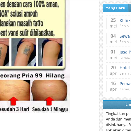
Yang Baru
25
mei
Senin,
04
mei
Senin,
01
Jasa 
mei
Jumat,
20
Hotel
apr
Senin,
16
Pemas
apr
Kamis,
Li
Tingkatkan pe
Anda dgn mem
disini, hanya
R
link akan dita