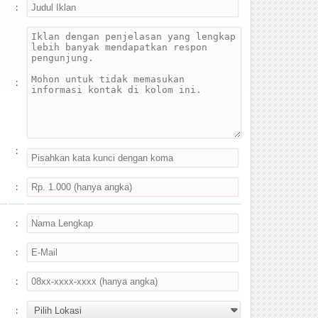
:
:
:
:
:
:
:
: