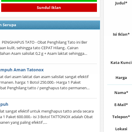
Judul*
Sundul Iklan
n Serupa
Isi Iklan*
ENGHAPUS TATO - Obat Penghilang Tato ini Ber
n kulit, sehingga tato CEPAT Hilang.. Cairan
ahan Asam salisilat 0,2 g + Asam laktat sehingga…
Kata Kunci
 Ampuh Aman Tatonox
dari asam laktat dan asam salisilat sangat efektif
Harga
anen. harga: 1 Botol 250.000.- Harga 1 Paket
 Obat Penghilang tatto / penghapus tato permanen…
Nama*
mpuh
E-Mail*
ilat sangat efektif untuk menghapus tatto anda secara
a 1 Paket 600.000.- isi 3 Botol TATTONOX adalah Obat
Telepon*
anen yang paling efektif ,…
Lokasi