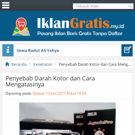
Sewa Badut Ali Yahya
Honda Brio 1.3 E AT CBU 2012 Putih
Beranda
Kesehatan
Penyebab Darah Kotor dan Cara Mengatasinya
Penyebab Darah Kotor dan Cara
Mengatasinya
Diposting pada:
Selasa, 13 Juni 2017 Pukul 10:03