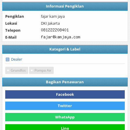
Informasi Pengiklan
Pengiklan
fajar kam jaya
Lokasi
DKI Jakarta
Telepon
E-Mail
Kategori & Label
Dealer
Grundfos
Pompa Air
Bagikan Penawaran
Facebook
Twitter
WhatsApp
Line