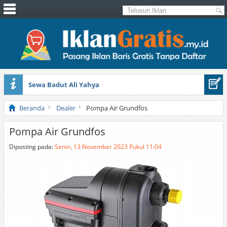
Sewa Badut Ali Yahya
Honda Brio 1.3 E AT CBU 2012 Putih
Beranda
Dealer
Pompa Air Grundfos
Pompa Air Grundfos
Diposting pada:
Senin, 13 November 2023 Pukul 11:04