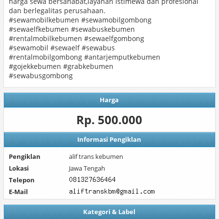
harga sewa bersahabat,layanan istimewa dan profesional
dan berlegalitas perusahaan.
#sewamobilkebumen #sewamobilgombong
#sewaelfkebumen #sewabuskebumen
#rentalmobilkebumen #sewaelfgombong
#sewamobil #sewaelf #sewabus
#rentalmobilgombong #antarjemputkebumen
#gojekkebumen #grabkebumen
#sewabusgombong
Harga
Rp. 500.000
Informasi Pengiklan
Pengiklan
alif trans kebumen
Lokasi
Jawa Tengah
Telepon
E-Mail
Kategori & Label