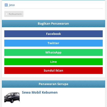
Jasa
Kebumen
Bagikan Penawaran
Facebook
Twitter
WhatsApp
Line
Sundul Iklan
Penawaran Serupa
Sewa Mobil Kebumen