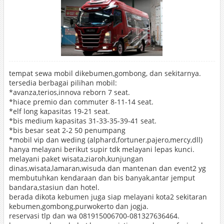
tempat sewa mobil dikebumen,gombong, dan sekitarnya.
tersedia berbagai pilihan mobil:
*avanza,terios,innova reborn 7 seat.
*hiace premio dan commuter 8-11-14 seat.
*elf long kapasitas 19-21 seat.
*bis medium kapasitas 31-33-35-39-41 seat.
*bis besar seat 2-2 50 penumpang
*mobil vip dan weding (alphard,fortuner,pajero,mercy,dll)
hanya melayani berikut supir tdk melayani lepas kunci.
melayani paket wisata,ziaroh,kunjungan
dinas,wisata,lamaran,wisuda dan mantenan dan event2 yg
membutuhkan kendaraan dan bis banyak,antar jemput
bandara,stasiun dan hotel.
berada dikota kebumen juga siap melayani kota2 sekitaran
kebumen,gombong,purwokerto dan jogja.
reservasi tlp dan wa 081915006700-081327636464.