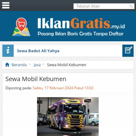
Sewa Badut Ali Yahya
Honda Brio 1.3 E AT CBU 2012 Putih
Beranda
Jasa
Sewa Mobil Kebumen
Sewa Mobil Kebumen
Diposting pada:
Sabtu, 17 Februari 2024 Pukul 13:02