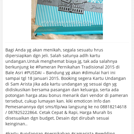
Bagi Anda yg akan menikah, segala sesuatu hrus
dipersiapkan dgn jeli. Salah satunya adlh kartu
undangan.Untuk menghemat biaya jg, tak ada salahnya
berkunjung ke ‪#‎Pameran‬ Pernikahan Tradisional 2015 di
Bale Asri ‪#‎PUSDAI‬ – Bandung yg akan ‪#‎dimulai‬ hari ini
sampai tgl 18 Januari 2015. Booking segera Kartu Undangan
di Sam Arista jika ada kartu undangan yg sesuai dgn yg
didiskusikan bersama pasangan dan keluarga, serta ada
potongan harga atau bonus menarik dari vendor di pameran
tersebut, cukup lumayan kan. kiki emoticon Info dan
Pemesanannya dpt sms/tlp/wa langsung ke no 08818214618
/ 087825222864. Cetak Cepat & Rapi, Harga Murah bs
disesuaikan dgn budget, Desain dpt dirubah sesuai
keinginan..
‪#‎kartu‬ ‪#‎undangan‬ ‪#‎pernikahan‬ ‪#‎samarista‬ ‪#‎wedding‬