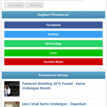
Undangan
Wedding
Bagikan Penawaran
Facebook
Twitter
WhatsApp
Line
Sundul Iklan
Penawaran Serupa
Pameran Wedding 2015 Pusdai - Kartu
Undangan Murah
Jasa Cetak Kartu Undangan - Dapatkan