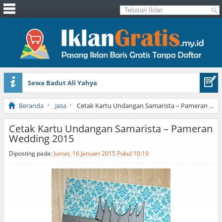
Sewa Badut Ali Yahya
Honda Brio 1.3 E AT CBU 2012 Putih
Beranda
Jasa
Cetak Kartu Undangan Samarista – Pameran Wedding 2015
Cetak Kartu Undangan Samarista – Pameran
Wedding 2015
Diposting pada:
Jumat, 16 Januari 2015 Pukul 10:19