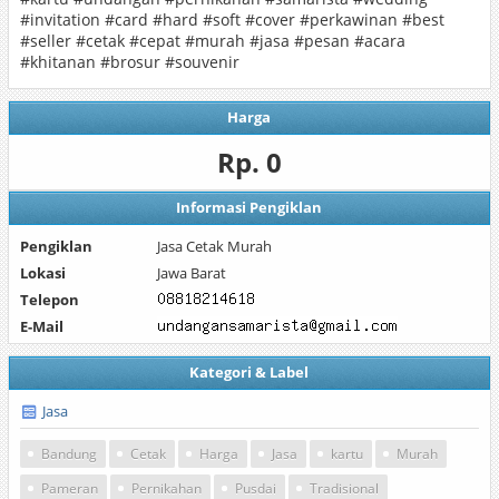
‪#‎invitation‬ ‪#‎card‬ ‪#‎hard‬ ‪#‎soft‬ ‪#‎cover‬ ‪#‎perkawinan‬ ‪#‎best‬
‪#‎seller‬ ‪#‎cetak‬ ‪#‎cepat‬ ‪#‎murah‬ ‪#‎jasa‬ ‪#‎pesan‬ ‪#‎acara‬
‪#‎khitanan‬ ‪#‎brosur‬ ‪#‎souvenir‬
Harga
Rp. 0
Informasi Pengiklan
Pengiklan
Jasa Cetak Murah
Lokasi
Jawa Barat
Telepon
E-Mail
Kategori & Label
Jasa
Bandung
Cetak
Harga
Jasa
kartu
Murah
Pameran
Pernikahan
Pusdai
Tradisional