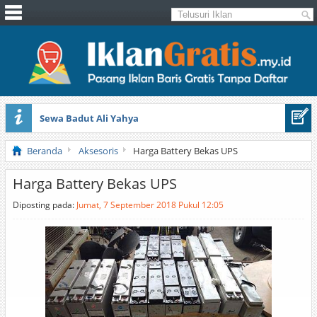
Sewa Badut Ali Yahya
Honda Brio 1.3 E AT CBU 2012 Putih
Beranda
Aksesoris
Harga Battery Bekas UPS
Harga Battery Bekas UPS
Diposting pada:
Jumat, 7 September 2018 Pukul 12:05