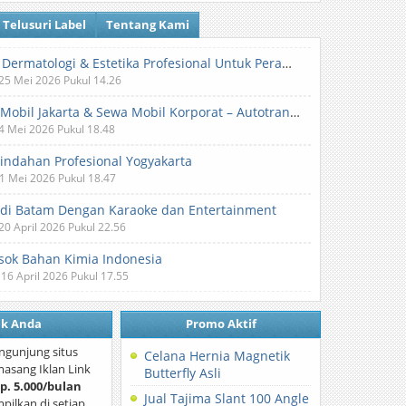
Telusuri Label
Tentang Kami
Klinik Dermatologi & Estetika Profesional Untuk Perawatan Kulit dan Kecantikan
 25 Mei 2026 Pukul 14.26
Sewa Mobil Jakarta & Sewa Mobil Korporat – Autotranz Indonesia
 4 Mei 2026 Pukul 18.48
Pindahan Profesional Yogyakarta
 1 Mei 2026 Pukul 18.47
 di Batam Dengan Karaoke dan Entertainment
 20 April 2026 Pukul 22.56
ok Bahan Kimia Indonesia
 16 April 2026 Pukul 17.55
nk Anda
Promo Aktif
ngunjung situs
Celana Hernia Magnetik
asang Iklan Link
Butterfly Asli
p. 5.000/bulan
Jual Tajima Slant 100 Angle
mpilkan di setiap