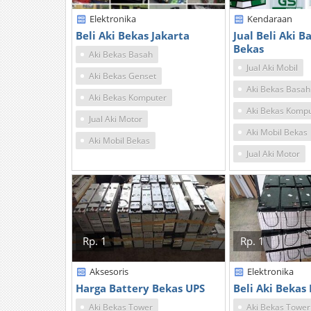
Elektronika
Kendaraan
Beli Aki Bekas Jakarta
Jual Beli Aki B
Bekas
Aki Bekas Basah
Jual Aki Mobil
Aki Bekas Genset
Aki Bekas Basah
Aki Bekas Komputer
Aki Bekas Komp
Jual Aki Motor
Aki Mobil Bekas
Aki Mobil Bekas
Jual Aki Motor
Rp. 1
Rp. 1
Aksesoris
Elektronika
Harga Battery Bekas UPS
Beli Aki Bekas
Aki Bekas Tower
Aki Bekas Tower