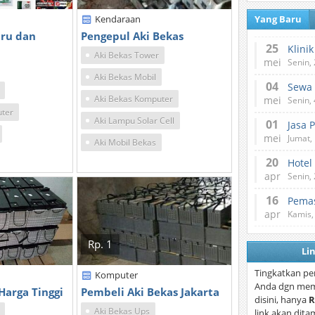
Kendaraan
Yang Baru
aru dan
Pengepul Aki Bekas
25
Aki Bekas Tower
mei
Senin,
Aki Bekas Mobil
04
Aki Bekas Komputer
mei
Senin,
uter
Aki Lampu Solar Cell
01
Jasa 
mei
Jumat,
Aki Mobil Bekas
20
Hotel
apr
Senin,
16
Pemas
apr
Kamis,
Rp. 1
Li
Tingkatkan pe
Komputer
Anda dgn mem
 Harga Tinggi
Pembeli Aki Bekas Jakarta
disini, hanya
R
Aki Bekas Ups
link akan dita