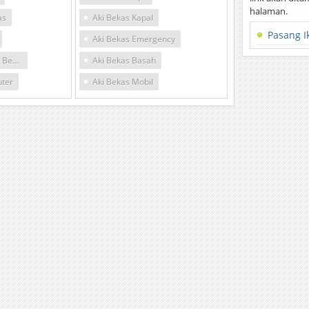
halaman.
as
Aki Bekas Kapal
Pasang I
Aki Bekas Emergency
Harga Aki Basah Bekas
Aki Bekas Basah
uter
Aki Bekas Mobil