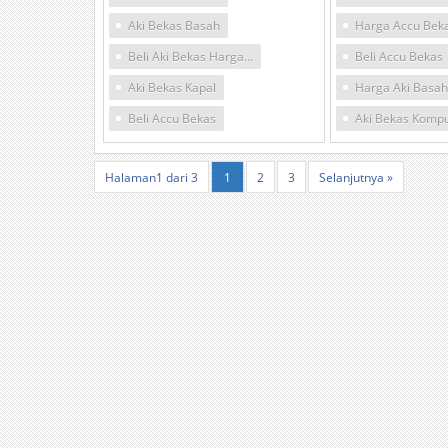
Aki Bekas Basah
Harga Accu Bek
Beli Aki Bekas Harga Tinggi
Beli Accu Bekas
Aki Bekas Kapal
Beli Accu Bekas
Aki Bekas Komp
Halaman1 dari 3
1
2
3
Selanjutnya »