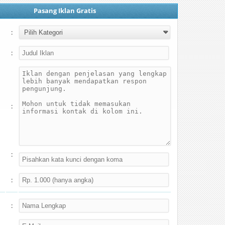
Pasang Iklan Gratis
:
:
:
:
:
: