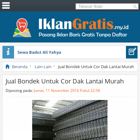
Sewa Badut Ali Yahya
Honda Brio 1.3 E AT CBU 2012 Putih
Beranda
Lain-Lain
Jual Bondek Untuk Cor Dak Lantai Murah
Jual Bondek Untuk Cor Dak Lantai Murah
Diposting pada:
Jumat, 11 November 2016 Pukul 22:58