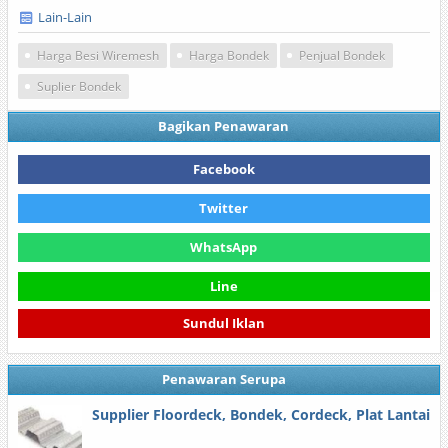
Lain-Lain
Harga Besi Wiremesh
Harga Bondek
Penjual Bondek
Suplier Bondek
Bagikan Penawaran
Facebook
Twitter
WhatsApp
Line
Sundul Iklan
Penawaran Serupa
Supplier Floordeck, Bondek, Cordeck, Plat Lantai