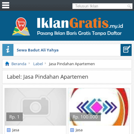
Sewa Badut Ali Yahya
Honda Brio 1.3 E AT CBU 2012 Putih
Beranda
Label
Jasa Pindahan Apartemen
Label: Jasa Pindahan Apartemen
Rp. 1
Rp. 100.000
Jasa
Jasa