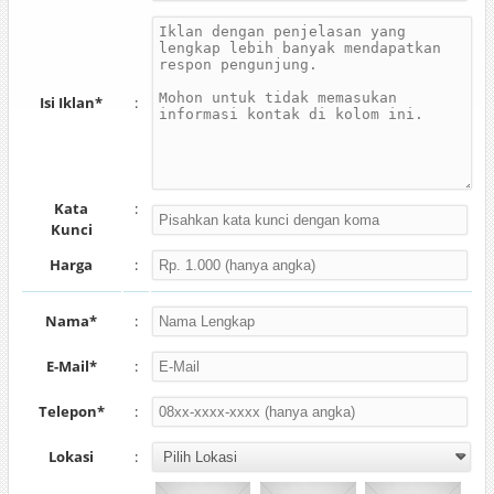
Isi Iklan*
:
Kata
:
Kunci
Harga
:
Nama*
:
E-Mail*
:
Telepon*
:
Lokasi
: