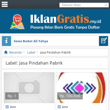
Sewa Badut Ali Yahya
Honda Brio 1.3 E AT CBU 2012 Putih
Beranda
Label
Jasa Pindahan Pabrik
Label: Jasa Pindahan Pabrik
Rp. 1
Rp. 100.000
Jasa
Jasa