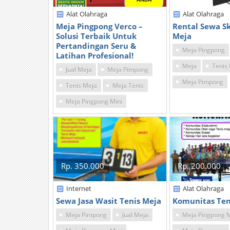
Alat Olahraga
Alat Olahraga
Meja Pingpong Verco –
Rental Sewa Sk
Solusi Terbaik Untuk
Meja
Pertandingan Seru &
Meja Pingpong
Latihan Profesional!
Meja
Tenis
Jual Meja
Meja Pimpong
Meja Pimpong
Tenis Meja
Meja Tenis
Meja Pingpong Mini
Rp. 350.000
Rp. 200.000
Internet
Alat Olahraga
Sewa Jasa Wasit Tenis Meja
Komunitas Ten
Meja Pimpong
Jual Meja
Meja Pingpong M