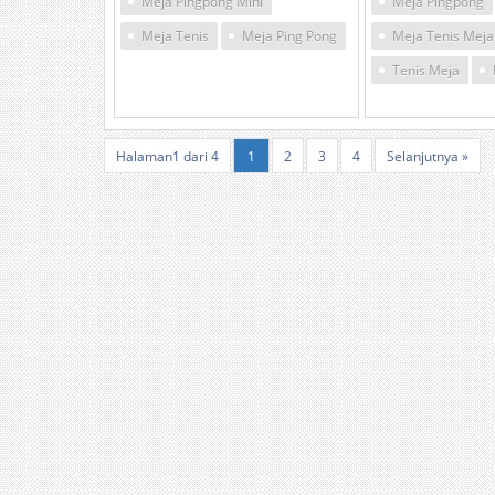
Meja Pingpong Mini
Meja Pingpong
Meja Tenis
Meja Ping Pong
Meja Tenis Meja
Tenis Meja
Halaman1 dari 4
1
2
3
4
Selanjutnya »