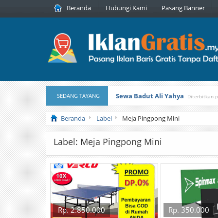
Beranda
Hubungi Kami
Pasang Banner
Sewa Badut Ali Yahya
SEDANG TAYANG
Diterbitkan 
Honda Brio 1.3 E AT CBU 2012 Pu
Beranda
Label
Meja Pingpong Mini
Label: Meja Pingpong Mini
Rp. 2.850.000
Rp. 350.000