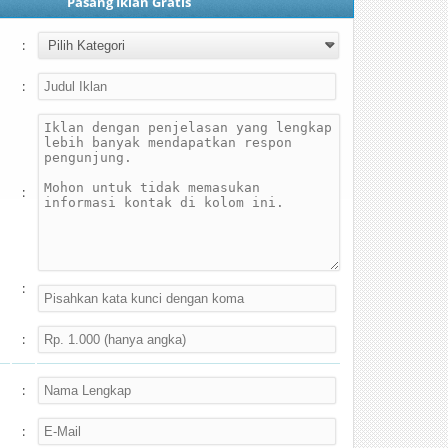
Pasang Iklan Gratis
:
:
:
:
:
:
: