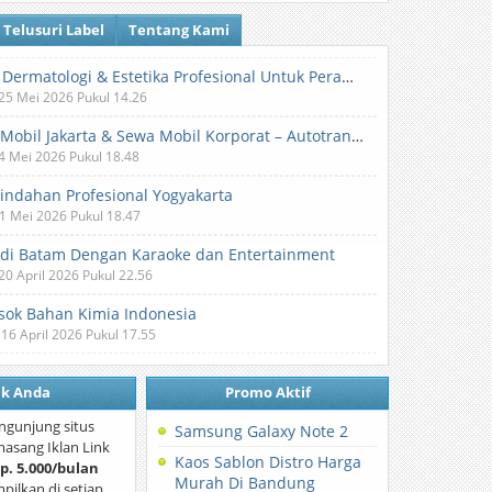
Telusuri Label
Tentang Kami
Klinik Dermatologi & Estetika Profesional Untuk Perawatan Kulit dan Kecantikan
 25 Mei 2026 Pukul 14.26
Sewa Mobil Jakarta & Sewa Mobil Korporat – Autotranz Indonesia
 4 Mei 2026 Pukul 18.48
Pindahan Profesional Yogyakarta
 1 Mei 2026 Pukul 18.47
 di Batam Dengan Karaoke dan Entertainment
 20 April 2026 Pukul 22.56
ok Bahan Kimia Indonesia
 16 April 2026 Pukul 17.55
nk Anda
Promo Aktif
ngunjung situs
Samsung Galaxy Note 2
asang Iklan Link
Kaos Sablon Distro Harga
p. 5.000/bulan
Murah Di Bandung
mpilkan di setiap