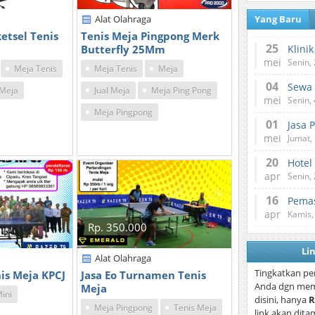
Alat Olahraga
Yang Baru
etsel Tenis
Tenis Meja Pingpong Merk
25
Butterfly 25Mm
mei
Senin,
Meja Tenis
Meja Tenis
Meja
04
 Meja
Jual Meja
Meja Ping Pong
mei
Senin,
Meja Pingpong
01
Jasa 
mei
Jumat,
20
Hotel
apr
Senin,
16
Pemas
apr
Kamis,
Rp. 350.000
Li
Alat Olahraga
Tingkatkan pe
is Meja KPCJ
Jasa Eo Turnamen Tenis
Anda dgn mem
Meja
ini
disini, hanya
R
Meja Pingpong
Tenis Meja
link akan dita