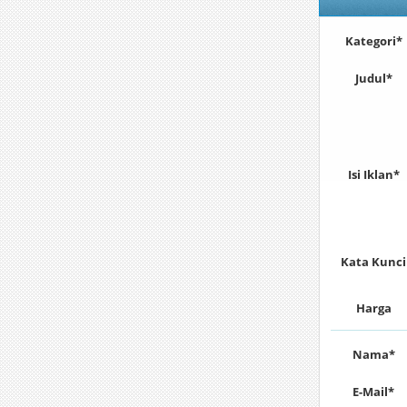
Kategori*
Judul*
Isi Iklan*
Kata Kunci
Harga
Nama*
E-Mail*