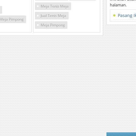
halaman.
Meja Tenis Meja
Pasang I
Jual Tenis Meja
Meja Pimpong
Meja Pimpong