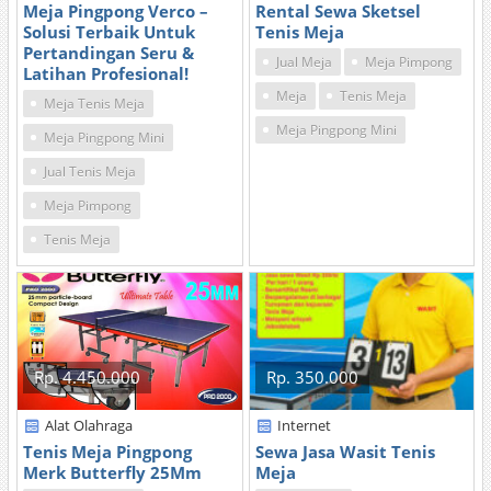
Meja Pingpong Verco –
Rental Sewa Sketsel
Solusi Terbaik Untuk
Tenis Meja
Pertandingan Seru &
Jual Meja
Meja Pimpong
Latihan Profesional!
Meja
Tenis Meja
Meja Tenis Meja
Meja Pingpong Mini
Meja Pingpong Mini
Jual Tenis Meja
Meja Pimpong
Tenis Meja
Rp. 4.450.000
Rp. 350.000
Alat Olahraga
Internet
Tenis Meja Pingpong
Sewa Jasa Wasit Tenis
Merk Butterfly 25Mm
Meja