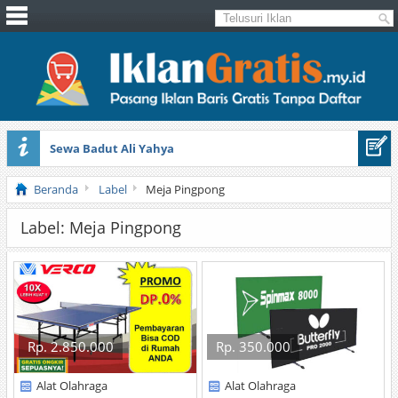
Sewa Badut Ali Yahya
Honda Brio 1.3 E AT CBU 2012 Putih
Beranda
Label
Meja Pingpong
Label: Meja Pingpong
Rp. 2.850.000
Rp. 350.000
Alat Olahraga
Alat Olahraga