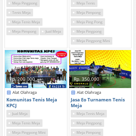
Meja Pingpong
Meja Tenis
Tenis Meja
Meja Pimpong
Meja Tenis Meja
Meja Ping Pong
Meja Pimpong
Jual Meja
Meja Pingpong
Meja Pingpong Mini
Rp. 200.000
Rp. 350.000
Alat Olahraga
Alat Olahraga
Komunitas Tenis Meja
Jasa Eo Turnamen Tenis
KPCJ
Meja
Jual Meja
Meja Tenis Meja
Meja Tenis Meja
Meja Pingpong
Meja Pingpong Mini
Meja Pimpong