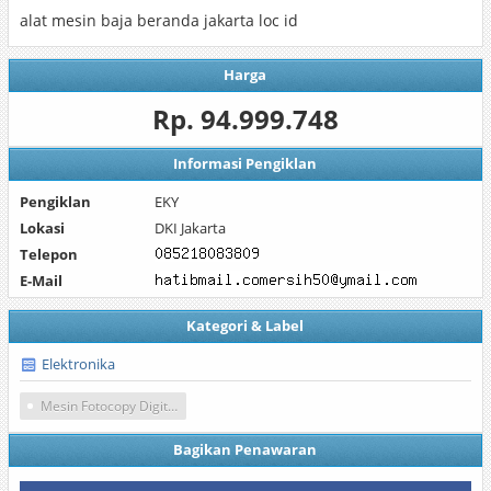
alat mesin baja beranda jakarta loc id
Harga
Rp. 94.999.748
Informasi Pengiklan
Pengiklan
EKY
Lokasi
DKI Jakarta
Telepon
E-Mail
Kategori & Label
Elektronika
Mesin Fotocopy Digital Termurah
Bagikan Penawaran