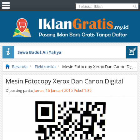
Sewa Badut Ali Yahya
Honda Brio 1.3 E AT CBU 2012 Putih
Beranda
Elektronika
Mesin Fotocopy Xerox Dan Canon Digital
Mesin Fotocopy Xerox Dan Canon Digital
Diposting pada:
Jumat, 16 Januari 2015 Pukul 1:39