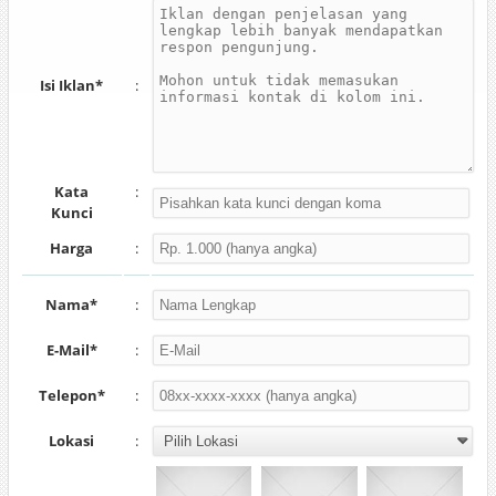
Isi Iklan*
:
Kata
:
Kunci
Harga
:
Nama*
:
E-Mail*
:
Telepon*
:
Lokasi
: