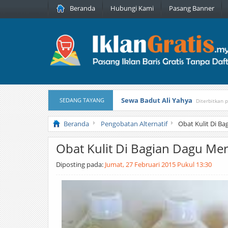
Beranda
Hubungi Kami
Pasang Banner
Sewa Badut Ali Yahya
SEDANG TAYANG
Diterbitkan 
Honda Brio 1.3 E AT CBU 2012 Pu
Beranda
Pengobatan Alternatif
Obat Kulit Di B
Obat Kulit Di Bagian Dagu Me
Diposting pada:
Jumat, 27 Februari 2015 Pukul 13:30