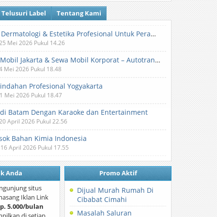
Telusuri Label
Tentang Kami
Klinik Dermatologi & Estetika Profesional Untuk Perawatan Kulit dan Kecantikan
 25 Mei 2026 Pukul 14.26
Sewa Mobil Jakarta & Sewa Mobil Korporat – Autotranz Indonesia
 4 Mei 2026 Pukul 18.48
Pindahan Profesional Yogyakarta
 1 Mei 2026 Pukul 18.47
 di Batam Dengan Karaoke dan Entertainment
 20 April 2026 Pukul 22.56
ok Bahan Kimia Indonesia
 16 April 2026 Pukul 17.55
nk Anda
Promo Aktif
ngunjung situs
Dijual Murah Rumah Di
asang Iklan Link
Cibabat Cimahi
p. 5.000/bulan
Masalah Saluran
mpilkan di setiap