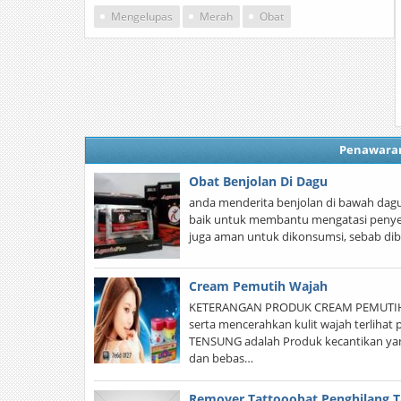
Mengelupas
Merah
Obat
Penawara
Obat Benjolan Di Dagu
anda menderita benjolan di bawah dagu ?
baik untuk membantu mengatasi penyeba
juga aman untuk dikonsumsi, sebab dib
Cream Pemutih Wajah
KETERANGAN PRODUK CREAM PEMUTIH W
serta mencerahkan kulit wajah terlih
TENSUNG adalah Produk kecantikan ya
dan bebas…
Remover Tattooobat Penghilang 