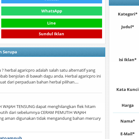
WhatsApp
Kategori*
Line
Judul*
Sundul Iklan
n Serupa
Isi Iklan*
 herbal agaricpro adalah salah satu alternatif yang
b benjolan di bawah dagu anda. Herbal agaricpro ini
uat dari perpaduan bahan herbal pilihan.…
Kata Kunci
Harga
AJAH TENSUNG dapat menghilangkan flek hitam
at putih dari sebelumnya CERAM PEMUTIH WAJAH
ng aman digunakan tidak mengandung bahan mercury
Nama*
E-Mail*
Tatoampuh