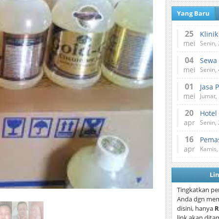
Yang Baru
25
mei
Senin,
04
mei
Senin,
01
Jasa 
mei
Jumat,
20
Hotel
apr
Senin,
16
Pemas
apr
Kamis,
Li
Tingkatkan pe
Anda dgn mem
disini, hanya
R
link akan dita