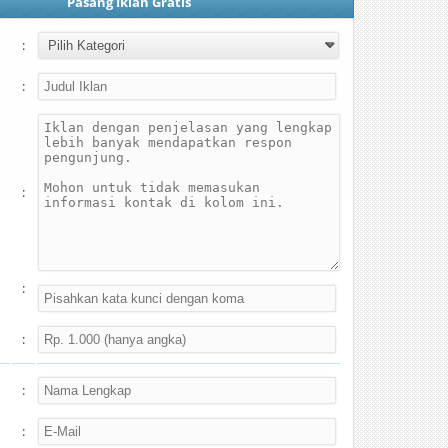
Pasang Iklan Gratis
:
:
:
:
:
:
: