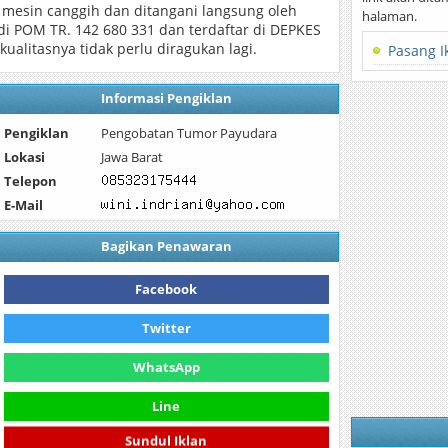
 mesin canggih dan ditangani langsung oleh
halaman.
di POM TR. 142 680 331 dan terdaftar di DEPKES
ualitasnya tidak perlu diragukan lagi.
Pasang I
Informasi Pengiklan
Pengiklan
Pengobatan Tumor Payudara
Lokasi
Jawa Barat
Telepon
E-Mail
Bagikan Penawaran
Facebook
Twitter
WhatsApp
Line
Sundul Iklan