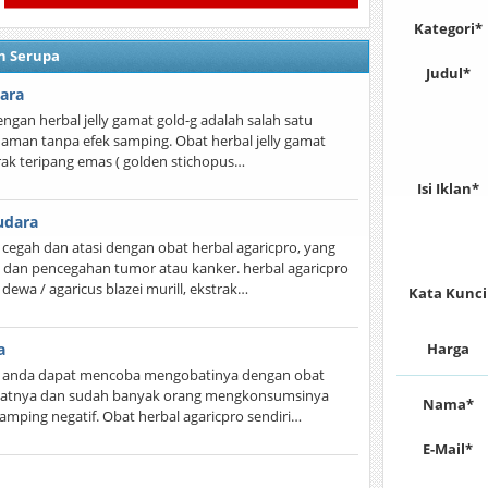
Kategori*
n Serupa
Judul*
ara
gan herbal jelly gamat gold-g adalah salah satu
a aman tanpa efek samping. Obat herbal jelly gamat
trak teripang emas ( golden stichopus…
Isi Iklan*
udara
cegah dan atasi dengan obat herbal agaricpro, yang
 dan pencegahan tumor atau kanker. herbal agaricpro
dewa / agaricus blazei murill, ekstrak…
Kata Kunci
a
Harga
 ? anda dapat mencoba mengobatinya dengan obat
hasiatnya dan sudah banyak orang mengkonsumsinya
Nama*
amping negatif. Obat herbal agaricpro sendiri…
E-Mail*
m