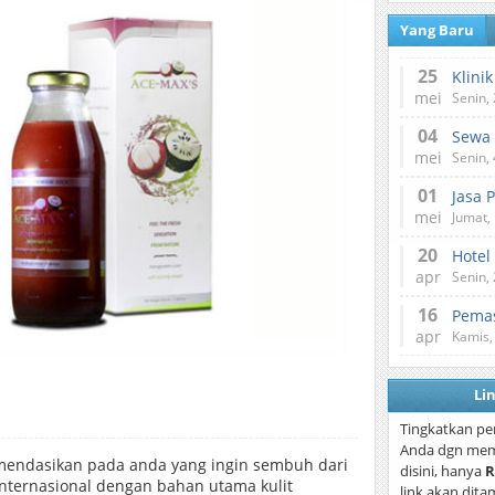
Yang Baru
25
mei
Senin,
04
mei
Senin,
01
Jasa 
mei
Jumat,
20
Hotel
apr
Senin,
16
Pemas
apr
Kamis,
Li
Tingkatkan pe
Anda dgn mem
endasikan pada anda yang ingin sembuh dari
disini, hanya
R
Internasional dengan bahan utama kulit
link akan dita