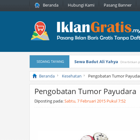
Beranda
Hubungi Kami
Pasang Banner
Sewa Badut Ali Yahya
SEDANG TAYANG
Diterbitkan 
Honda Brio 1.3 E AT CBU 2012 Pu
Beranda
Kesehatan
Pengobatan Tumor Payuda
Pengobatan Tumor Payudara
Diposting pada:
Sabtu, 7 Februari 2015 Pukul 7:52