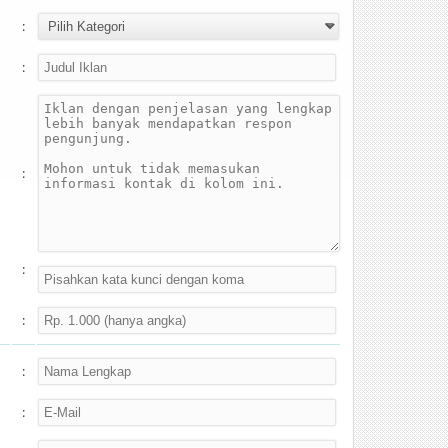
:
:
:
:
:
:
: