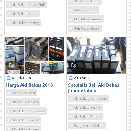
Aki Mobil Bekas
Aki Bekas Mobil Golf
Mesin Industri
Aki Bekas Kapal
Aki Bekas Genset
Aki Bekas Kering
Beli Accu Bekas
Rp. 1
Rp. 1
Kendaraan
Aksesoris
Harga Aki Bekas 2018
Spesialis Beli Aki Bekas
Jabodetabek
Mesin Industri
Aki Bekas Komputer
Bisnis Aki Bekas
Aki Bekas Forklif
Aki Bekas Komputer
Aki Bekas Basah
Aki Bekas Forklif
Harga Accu Bekas
Aki Bekas Tower