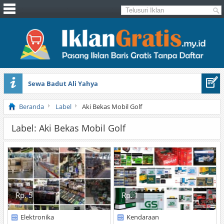
Sewa Badut Ali Yahya
Honda Brio 1.3 E AT CBU 2012 Putih
Beranda
Label
Aki Bekas Mobil Golf
Label: Aki Bekas Mobil Golf
Rp. 5
Rp. 1
Elektronika
Kendaraan