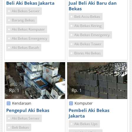
Beli Aki Bekas Jakarta
Jual Beli Aki Baru dan
Bekas
Aki Bekas Server
Beli Accu Bekas
Barang Bekas
Aki Bekas Kering
Aki Bekas Komputer
Aki Bekas Emergency
Aki Bekas Emergency
Aki Bekas Tower
Aki Bekas Basah
Bisnis Aki Bekas
Rp. 1
Rp. 1
Kendaraan
Komputer
Pengepul Aki Bekas
Pembeli Aki Bekas
Jakarta
Aki Bekas Server
Aki Bekas Ups
Beli Bekas