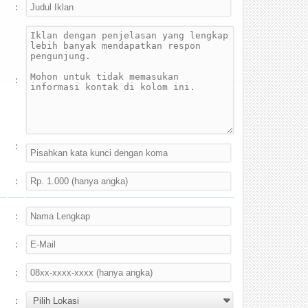
:
:
:
:
:
:
:
: