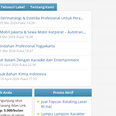
Telusuri Label
Tentang Kami
Klinik Dermatologi & Estetika Profesional Untuk Perawatan Kulit dan Kecantikan
 25 Mei 2026 Pukul 14.26
Sewa Mobil Jakarta & Sewa Mobil Korporat – Autotranz Indonesia
 4 Mei 2026 Pukul 18.48
Pindahan Profesional Yogyakarta
 1 Mei 2026 Pukul 18.47
 di Batam Dengan Karaoke dan Entertainment
 20 April 2026 Pukul 22.56
ok Bahan Kimia Indonesia
 16 April 2026 Pukul 17.55
nk Anda
Promo Aktif
ngunjung situs
Jual Topcon Rotating Laser
asang Iklan Link
Rl-h4c
p. 5.000/bulan
Lampu Lampion Karakter
mpilkan di setiap