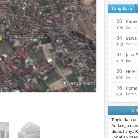
Yang Baru
25
mei
Senin,
04
mei
Senin,
01
Jasa 
mei
Jumat,
20
Hotel
apr
Senin,
16
Pemas
apr
Kamis,
Li
Tingkatkan pe
Anda dgn mem
disini, hanya
R
link akan dita