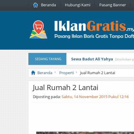
Beranda
Hubungi Kami
Pasang Banner
Sewa Badut Ali Yahya
SEDANG TAYANG
Diterbitkan 
Honda Brio 1.3 E AT CBU 2012 Pu
Beranda
Properti
Jual Rumah 2 Lantai
Jual Rumah 2 Lantai
Diposting pada:
Sabtu, 14 November 2015 Pukul 12:16