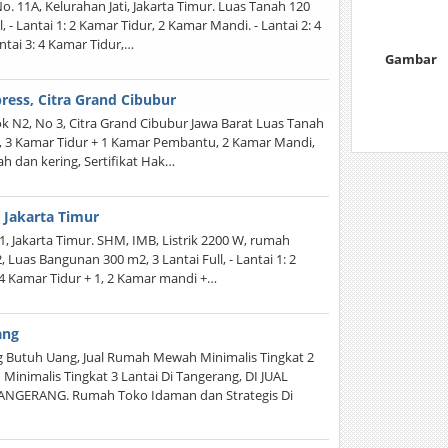
. 11A, Kelurahan Jati, Jakarta Timur. Luas Tanah 120
 - Lantai 1: 2 Kamar Tidur, 2 Kamar Mandi. - Lantai 2: 4
ntai 3: 4 Kamar Tidur,…
Gambar
press, Citra Grand Cibubur
ok N2, No 3, Citra Grand Cibubur Jawa Barat Luas Tanah
i, 3 Kamar Tidur + 1 Kamar Pembantu, 2 Kamar Mandi,
h dan kering, Sertifikat Hak…
 Jakarta Timur
, Jakarta Timur. SHM, IMB, Listrik 2200 W, rumah
uas Bangunan 300 m2, 3 Lantai Full, - Lantai 1: 2
 4 Kamar Tidur + 1, 2 Kamar mandi +…
ang
 Butuh Uang, Jual Rumah Mewah Minimalis Tingkat 2
Minimalis Tingkat 3 Lantai Di Tangerang, DI JUAL
GERANG. Rumah Toko Idaman dan Strategis Di