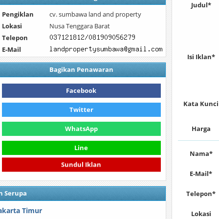
Judul*
Pengiklan
cv. sumbawa land and property
Lokasi
Nusa Tenggara Barat
Telepon
E-Mail
Isi Iklan*
Bagikan Penawaran
Facebook
Kata Kunci
Twitter
WhatsApp
Harga
Line
Nama*
Sundul Iklan
E-Mail*
n Serupa
Telepon*
akarta Timur
Lokasi